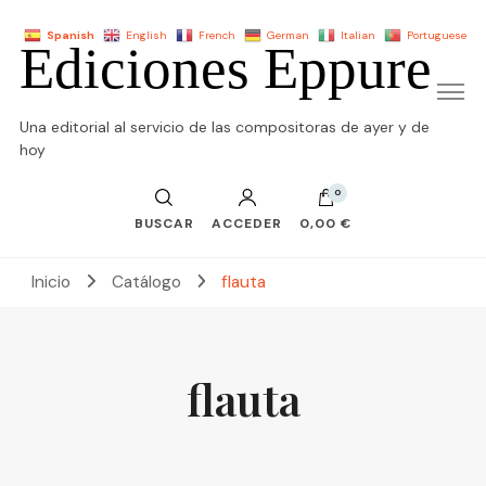
Spanish
English
French
German
Italian
Portuguese
Ediciones Eppure
Una editorial al servicio de las compositoras de ayer y de
hoy
0
BUSCAR
ACCEDER
0,00 €
Inicio
Catálogo
flauta
flauta