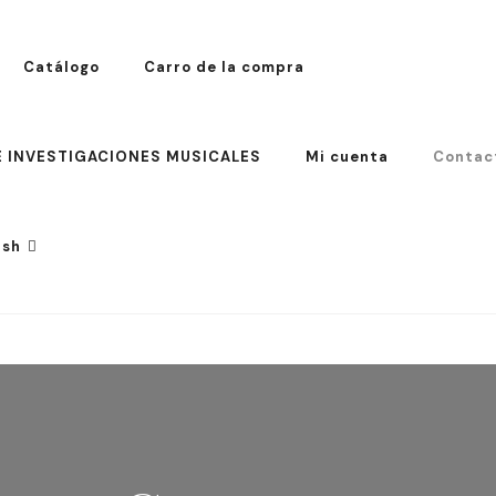
Catálogo
Carro de la compra
E INVESTIGACIONES MUSICALES
Mi cuenta
Contac
ish
ish
sh
ch
an