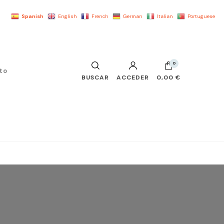
Spanish
English
French
German
Italian
Portuguese
0
to
BUSCAR
ACCEDER
0,00 €