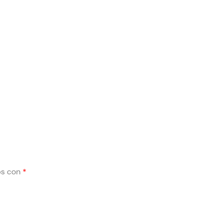
os con
*