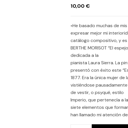
10,00
€
an
«He basado muchas de mis 
uguese
expresar mejor mi interiori
catálogo compositivo, y es
BERTHE MORISOT “El espejo 
dedicada a la
pianista Laura Sierra. La p
presentó con éxito este “Es
1877. Era la única mujer de
vistiéndose pausadamente e
de vestir, o psyqué, estilo
Imperio, que pertenecía a l
siete elementos que forman 
han llamado mi atención den