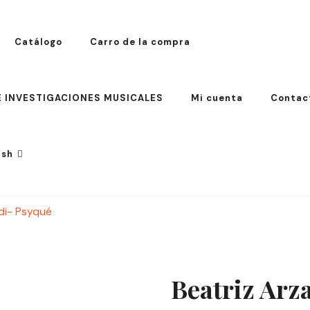
Catálogo
Carro de la compra
E INVESTIGACIONES MUSICALES
Mi cuenta
Contac
ish
ish
di- Psyqué
sh
ch
Beatriz Ar
an