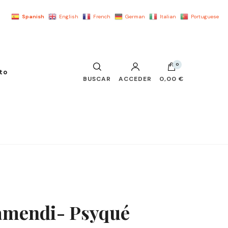
Spanish
English
French
German
Italian
Portuguese
0
to
BUSCAR
ACCEDER
0,00 €
zamendi- Psyqué