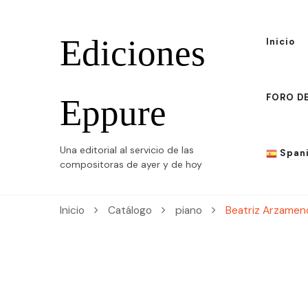
Ediciones
Inicio
FORO D
Eppure
Una editorial al servicio de las
Span
compositoras de ayer y de hoy
Span
Inicio
Catálogo
piano
Beatriz Arzamen
Engli
Fren
Germ