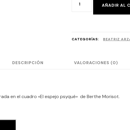
Beatriz
AÑADIR AL 
Arzamendi-
Psyqué
cantidad
CATEGORÍAS:
BEATRIZ AR
DESCRIPCIÓN
VALORACIONES (0)
irada en el cuadro «El espejo psyqué» de Berthe Morisot.