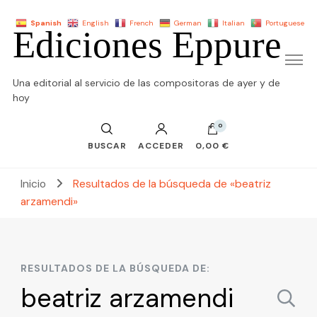
Spanish
English
French
German
Italian
Portuguese
Ediciones Eppure
Una editorial al servicio de las compositoras de ayer y de
hoy
0
BUSCAR
ACCEDER
0,00 €
Inicio
Resultados de la búsqueda de «beatriz
arzamendi»
RESULTADOS DE LA BÚSQUEDA DE:
Buscar: